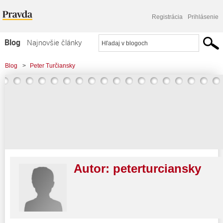
Registrácia
Prihlásenie
Blog
Najnovšie články
Najčítanejšie články
Blog
>
Peter Turčiansky
Najkomentovanejšie články
Zoznam blogov
Komerčné blogy
Autor:
peterturciansky