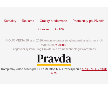
Kontakty
Reklama
Otázky a odpovede
Podmienky používania
Cookies
GDPR
© OUR MEDIA SR a. s. 2026. Autorské práva sú vyhradené a vykonáva ich
vydavateľ,
viac info
.
Blogovací systém Blog.Pravda.sk beží na technológií Wordpress.
Kompletný video servis pre OUR MEDIA SR a.s. zabezpečuje
ARBERTO GROUP
s.r.o.
.